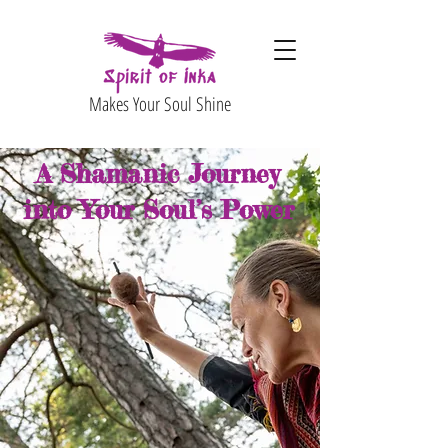
Makes Your Soul Shine
A Shamanic Journey
into Your Soul’s Power